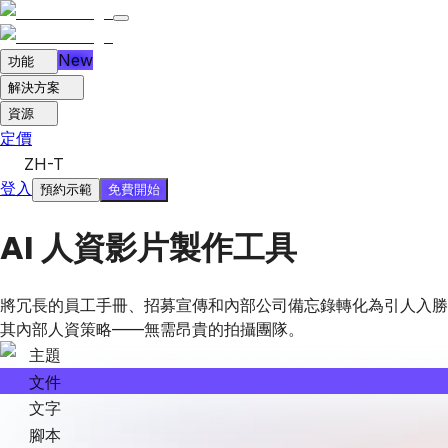
New
功能
解決方案
資源
定價
ZH-T
登入
免費開始
預約示範
AI 人資影片製作工具
將冗長的員工手冊、招募宣傳和內部公司備忘錄轉化為引人入勝、
其內部人資策略——無需昂貴的拍攝團隊。
主題
文件
文字
腳本