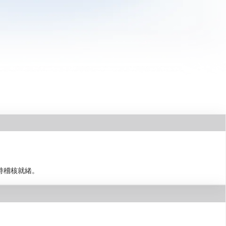
持稽核就緒。