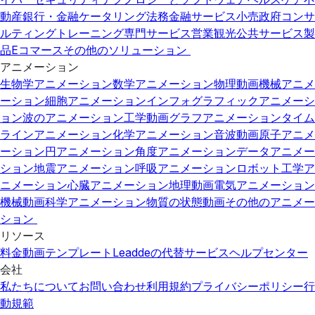
動産
銀行・金融
ケータリング
法務
金融サービス
小売
政府
コンサ
ルティング
トレーニング
専門サービス
営業
観光
公共サービス
製
品
Eコマース
その他のソリューション
アニメーション
生物学アニメーション
数学アニメーション
物理動画
機械アニメ
ーション
細胞アニメーション
インフォグラフィックアニメーシ
ョン
波のアニメーション
工学動画
グラフアニメーション
タイム
ラインアニメーション
化学アニメーション
音波動画
原子アニメ
ーション
円アニメーション
角度アニメーション
データアニメー
ション
地震アニメーション
呼吸アニメーション
ロボット工学ア
ニメーション
心臓アニメーション
地理動画
電気アニメーション
機械動画
科学アニメーション
物質の状態動画
その他のアニメー
ション
リソース
料金
動画テンプレート
Leaddeの代替サービス
ヘルプセンター
会社
私たちについて
お問い合わせ
利用規約
プライバシーポリシー
行
動規範