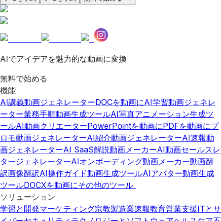
AIでアイデアを魅力的な動画に変換
無料で始める
機能
AI講義動画ジェネレーター
DOCを動画に
AI学習動画ジェネレ
ーター
業務手順動画生成ツール
AI写真アニメーション生成ツ
ール
AI動画クリエーター
PowerPointを動画に
PDFを動画に
プ
ロモ動画ジェネレーター
AI紹介動画ジェネレーター
AI速報動
画ジェネレーター
AI SaaS解説動画メーカー
AI動画セールスレ
タージェネレーター
AIオンボーディング動画メーカー
動画翻
訳
画像翻訳
AI操作ガイド動画生成ツール
AIアバター動画生成
ツール
DOCXを動画に
その他のツール
ソリューション
学習と開発
マーケティング
宗教
製造業
速報
教育
営業支援
ITとサ
イバーセキュリティ
テクノロジーとソフトウェア
ヘルスケア
不