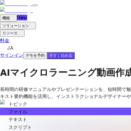
New
機能
ソリューション
リソース
料金
JA
サインイン
今すぐ始める
デモを予約
AIマイクロラーニング動画作
長時間の研修マニュアルやプレゼンテーションを、短時間で魅力
キスト要約機能を活用し、インストラクショナルデザイナーや
トピック
ファイル
テキスト
スクリプト