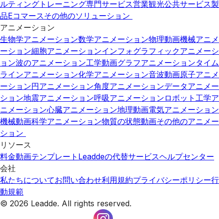
ルティング
トレーニング
専門サービス
営業
観光
公共サービス
製
品
Eコマース
その他のソリューション
アニメーション
生物学アニメーション
数学アニメーション
物理動画
機械アニメ
ーション
細胞アニメーション
インフォグラフィックアニメーシ
ョン
波のアニメーション
工学動画
グラフアニメーション
タイム
ラインアニメーション
化学アニメーション
音波動画
原子アニメ
ーション
円アニメーション
角度アニメーション
データアニメー
ション
地震アニメーション
呼吸アニメーション
ロボット工学ア
ニメーション
心臓アニメーション
地理動画
電気アニメーション
機械動画
科学アニメーション
物質の状態動画
その他のアニメー
ション
リソース
料金
動画テンプレート
Leaddeの代替サービス
ヘルプセンター
会社
私たちについて
お問い合わせ
利用規約
プライバシーポリシー
行
動規範
© 2026 Leadde. All rights reserved.