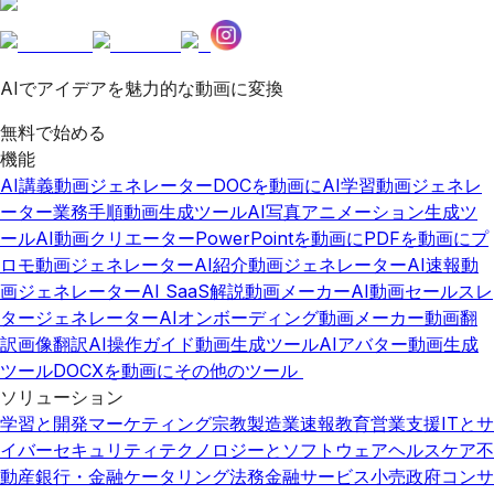
AIでアイデアを魅力的な動画に変換
無料で始める
機能
AI講義動画ジェネレーター
DOCを動画に
AI学習動画ジェネレ
ーター
業務手順動画生成ツール
AI写真アニメーション生成ツ
ール
AI動画クリエーター
PowerPointを動画に
PDFを動画に
プ
ロモ動画ジェネレーター
AI紹介動画ジェネレーター
AI速報動
画ジェネレーター
AI SaaS解説動画メーカー
AI動画セールスレ
タージェネレーター
AIオンボーディング動画メーカー
動画翻
訳
画像翻訳
AI操作ガイド動画生成ツール
AIアバター動画生成
ツール
DOCXを動画に
その他のツール
ソリューション
学習と開発
マーケティング
宗教
製造業
速報
教育
営業支援
ITとサ
イバーセキュリティ
テクノロジーとソフトウェア
ヘルスケア
不
動産
銀行・金融
ケータリング
法務
金融サービス
小売
政府
コンサ