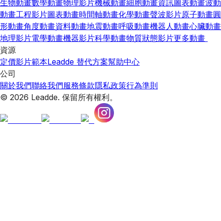
生物動畫
數學動畫
物理影片
機械動畫
細胞動畫
資訊圖表動畫
波動
動畫
工程影片
圖表動畫
時間軸動畫
化學動畫
聲波影片
原子動畫
圓
形動畫
角度動畫
資料動畫
地震動畫
呼吸動畫
機器人動畫
心臟動畫
地理影片
電學動畫
機器影片
科學動畫
物質狀態影片
更多動畫
資源
定價
影片範本
Leadde 替代方案
幫助中心
公司
關於我們
聯絡我們
服務條款
隱私政策
行為準則
© 2026 Leadde. 保留所有權利。