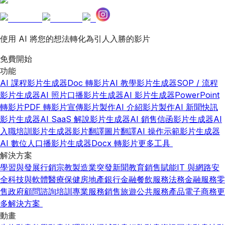
使用 AI 將您的想法轉化為引人入勝的影片
免費開始
功能
AI 課程影片生成器
Doc 轉影片
AI 教學影片生成器
SOP / 流程
影片生成器
AI 照片口播影片生成器
AI 影片生成器
PowerPoint
轉影片
PDF 轉影片
宣傳影片製作
AI 介紹影片製作
AI 新聞快訊
影片生成器
AI SaaS 解說影片生成器
AI 銷售信函影片生成器
AI
入職培訓影片生成器
影片翻譯
圖片翻譯
AI 操作示範影片生成器
AI 數位人口播影片生成器
Docx 轉影片
更多工具
解決方案
學習與發展
行銷
宗教
製造業
突發新聞
教育
銷售賦能
IT 與網路安
全
科技與軟體
醫療保健
房地產
銀行金融
餐飲服務
法務
金融服務
零
售
政府
顧問諮詢
培訓
專業服務
銷售
旅遊
公共服務
產品
電子商務
更
多解決方案
動畫