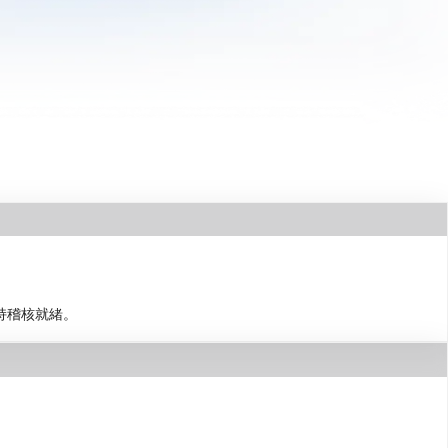
持稽核就緒。