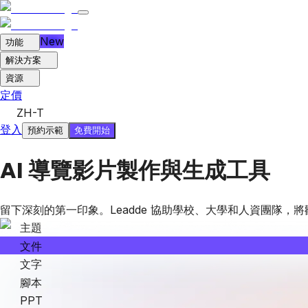
New
功能
解決方案
資源
定價
ZH-T
登入
免費開始
預約示範
AI 導覽影片製作與生成工具
留下深刻的第一印象。Leadde 協助學校、大學和人資團隊，
主題
文件
文字
腳本
PPT