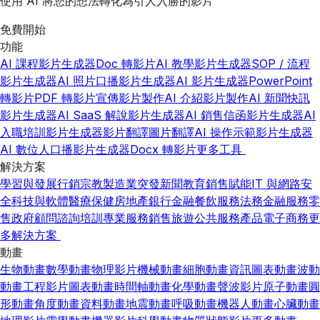
使用 AI 將您的想法轉化為引人入勝的影片
免費開始
功能
AI 課程影片生成器
Doc 轉影片
AI 教學影片生成器
SOP / 流程
影片生成器
AI 照片口播影片生成器
AI 影片生成器
PowerPoint
轉影片
PDF 轉影片
宣傳影片製作
AI 介紹影片製作
AI 新聞快訊
影片生成器
AI SaaS 解說影片生成器
AI 銷售信函影片生成器
AI
入職培訓影片生成器
影片翻譯
圖片翻譯
AI 操作示範影片生成器
AI 數位人口播影片生成器
Docx 轉影片
更多工具
解決方案
學習與發展
行銷
宗教
製造業
突發新聞
教育
銷售賦能
IT 與網路安
全
科技與軟體
醫療保健
房地產
銀行金融
餐飲服務
法務
金融服務
零
售
政府
顧問諮詢
培訓
專業服務
銷售
旅遊
公共服務
產品
電子商務
更
多解決方案
動畫
生物動畫
數學動畫
物理影片
機械動畫
細胞動畫
資訊圖表動畫
波動
動畫
工程影片
圖表動畫
時間軸動畫
化學動畫
聲波影片
原子動畫
圓
形動畫
角度動畫
資料動畫
地震動畫
呼吸動畫
機器人動畫
心臟動畫